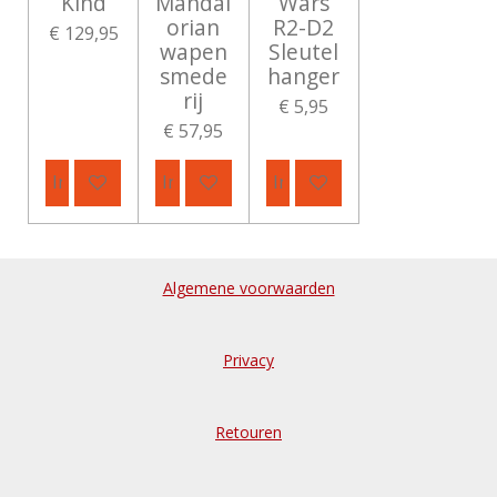
Kind
Mandal
Wars
orian
R2-D2
€ 129,95
wapen
Sleutel
smede
hanger
rij
€ 5,95
€ 57,95
In winkelwagen
In winkelwagen
In winkelwagen
Algemene voorwaarden
Privacy
Retouren