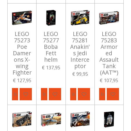
LEGO
LEGO
LEGO
LEGO
75273
75277
75281
75283
Poe
Boba
Anakin'
Armor
Damer
Fett
s Jedi
ed
ons X-
helm
Interce
Assault
wing
ptor
Tank
€ 137,95
Fighter
(AAT™)
€ 99,95
€ 127,95
€ 107,95
In winkelwagen
In winkelwagen
In winkelwagen
In winkelwag