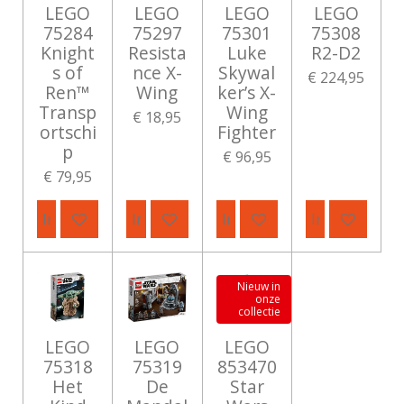
LEGO
LEGO
LEGO
LEGO
75284
75297
75301
75308
Knight
Resista
Luke
R2-D2
s of
nce X-
Skywal
€ 224,95
Ren™
Wing
ker’s X-
Transp
Wing
€ 18,95
ortschi
Fighter
p
€ 96,95
€ 79,95
In winkelwagen
In winkelwagen
In winkelwagen
In winkelwag
Nieuw in
onze
collectie
LEGO
LEGO
LEGO
75318
75319
853470
Het
De
Star