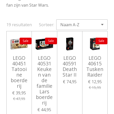
fan zijn van Star Wars.
19 resultaten
Sorteer:
Sale
Sale
Sale
LEGO
LEGO
LEGO
LEGO
40451
40531
40591
40615
Tatooi
Keuke
Death
Tusken
ne
n van
Star II
Raider
boerde
de
€ 74,95
€ 12,95
rij
familie
€ 15,95
Lars
€ 39,95
boerde
€ 47,95
rij
€ 44,95