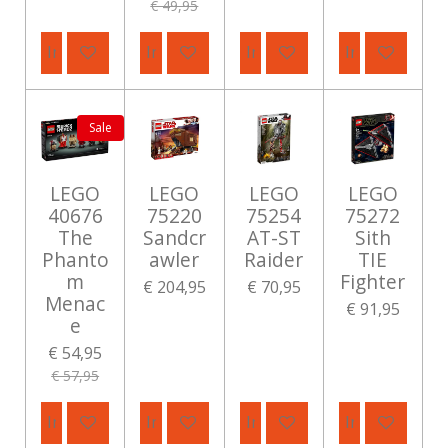
€ 49,95
In winkelwagen
In winkelwagen
In winkelwagen
In winkelwag
Sale
LEGO
LEGO
LEGO
LEGO
40676
75220
75254
75272
The
Sandcr
AT-ST
Sith
Phanto
awler
Raider
TIE
m
Fighter
€ 204,95
€ 70,95
Menac
€ 91,95
e
€ 54,95
€ 57,95
In winkelwagen
In winkelwagen
In winkelwagen
In winkelwag