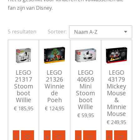
fan zijn van Disney.
5 resultaten
Sorteer:
LEGO
LEGO
LEGO
LEGO
21317
21326
40659
43179
Stoom
Winnie
Mini
Mickey
boot
de
Stoom
Mouse
Willie
Poeh
boot
&
Willie
Minnie
€ 185,95
€ 124,95
Mouse
€ 59,95
€ 249,95
In winkelwagen
In winkelwagen
In winkelwagen
In winkelwag