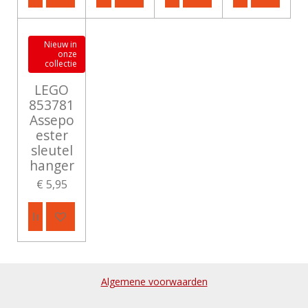
Nieuw in
onze
collectie
LEGO
853781
Assepo
ester
sleutel
hanger
€ 5,95
In winkelwagen
Algemene voorwaarden