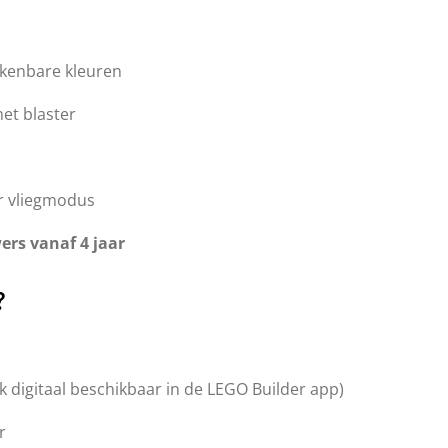
rkenbare kleuren
et blaster
r vliegmodus
ers vanaf 4 jaar
?
k digitaal beschikbaar in de LEGO Builder app)
r