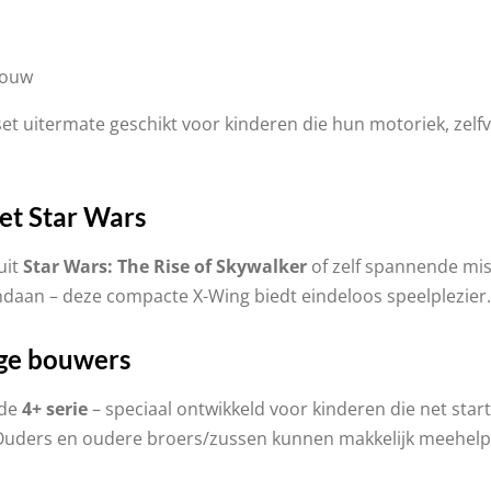
bouw
set uitermate geschikt voor kinderen die hun motoriek, zelf
et Star Wars
uit
Star Wars: The Rise of Skywalker
of zelf spannende mis
vandaan – deze compacte X-Wing biedt eindeloos speelplezier.
ge bouwers
 de
4+ serie
– speciaal ontwikkeld voor kinderen die net star
 Ouders en oudere broers/zussen kunnen makkelijk meehelp