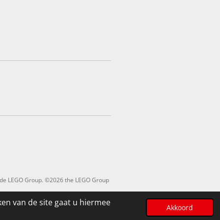
an de LEGO Group. ©2026 the LEGO Group
ken van de site gaat u hiermee
Akkoord