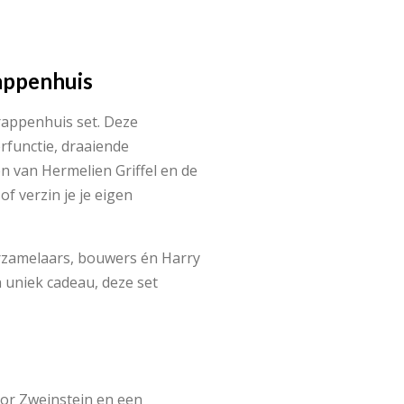
appenhuis
rappenhuis set. Deze
rfunctie, draaiende
n van Hermelien Griffel en de
f verzin je je eigen
erzamelaars, bouwers én Harry
n uniek cadeau, deze set
oor Zweinstein en een