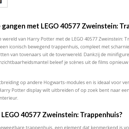
e gangen met LEGO 40577 Zweinstein: Tr
e wereld van Harry Potter met de LEGO 40577 Zweinstein: T
 een iconisch bewegend trappenhuis, compleet met scharnie
ten van tovenaars uit de toverwereld. Dankzij de minifigure
zichtbaarheidsmantel beleef je scènes uit de films opnieuw o
itbreiding op andere Hogwarts-modules en is ideaal voor v
Harry Potter display wilt uitbreiden of op zoek bent naar ee
nterieur.
 LEGO 40577 Zweinstein: Trappenhuis?
t beweegbare trappenhuis, een element dat kenmerkend is v