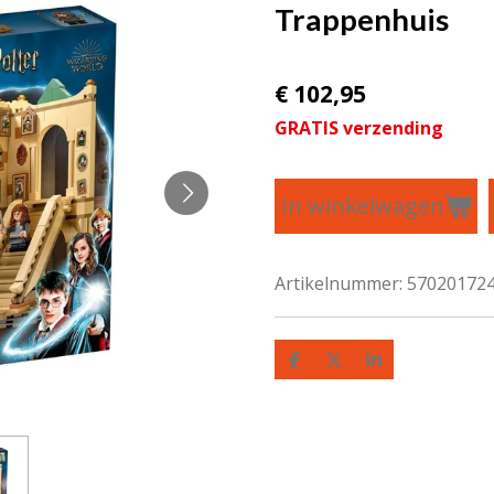
Trappenhuis
€ 102,95
GRATIS verzending
In winkelwagen
Artikelnummer:
57020172
D
D
S
e
e
h
l
e
a
e
l
r
n
e