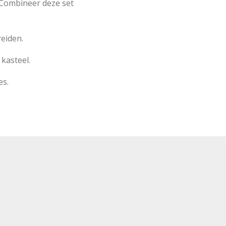
 Combineer deze set
eiden.
kasteel.
es.