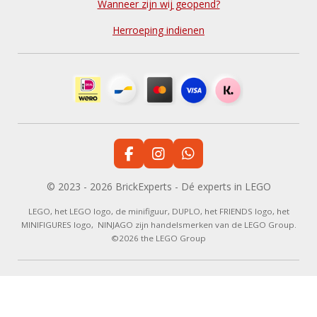
Wanneer zijn wij geopend?
Herroeping indienen
F
I
W
a
n
h
c
s
a
© 2023 - 2026 BrickExperts - Dé experts in LEGO
e
t
t
b
a
s
LEGO, het LEGO logo, de minifiguur, DUPLO, het FRIENDS logo, het
o
g
A
MINIFIGURES logo, NINJAGO zijn handelsmerken van de LEGO Group.
o
r
p
©2026 the LEGO Group
k
a
p
m