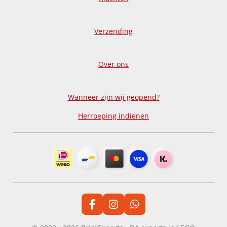
Verzending
Over ons
Wanneer zijn wij geopend?
Herroeping indienen
F
I
W
a
n
h