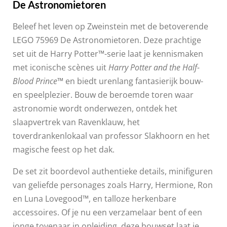
De Astronomietoren
Beleef het leven op Zweinstein met de betoverende
LEGO 75969 De Astronomietoren. Deze prachtige
set uit de Harry Potter™-serie laat je kennismaken
met iconische scènes uit
Harry Potter and the Half-
Blood Prince™
en biedt urenlang fantasierijk bouw-
en speelplezier. Bouw de beroemde toren waar
astronomie wordt onderwezen, ontdek het
slaapvertrek van Ravenklauw, het
toverdrankenlokaal van professor Slakhoorn en het
magische feest op het dak.
De set zit boordevol authentieke details, minifiguren
van geliefde personages zoals Harry, Hermione, Ron
en Luna Lovegood™, en talloze herkenbare
accessoires. Of je nu een verzamelaar bent of een
jonge tovenaar in opleiding, deze bouwset laat je