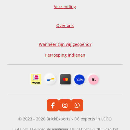
Verzending
Over ons
Wanneer zijn wij geopend?
Herroeping indienen
F
I
W
a
n
h
c
s
a
© 2023 - 2026 BrickExperts - Dé experts in LEGO
e
t
t
b
a
s
LEGO, het LEGO logo, de minifiguur, DUPLO, het FRIENDS logo, het